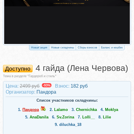
Новая акция
Новые складчины
Сборы взносов
Баланс и кешбек
4 гайда (Лена Червова)
Доступно
Тема в разделе "Гардероб и стиль"
Цена:
2499 руб
-93%
Взнос:
182 руб
Организатор:
Пандора
Список участников складчины:
1.
Пандора
2.
Lalamo
3.
Chernichka
4.
Moklya
5.
AnaDanila
6.
Sv.Zorina
7.
Lolli__
8.
Lilie
9.
diluchka_18