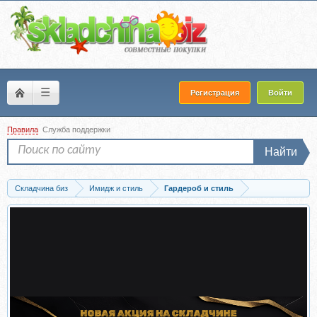
☰
Регистрация
Войти
Правила
Служба поддержки
Найти
Складчина биз
Имидж и стиль
Гардероб и стиль
Скачать 4 гайда (Лена Червова)