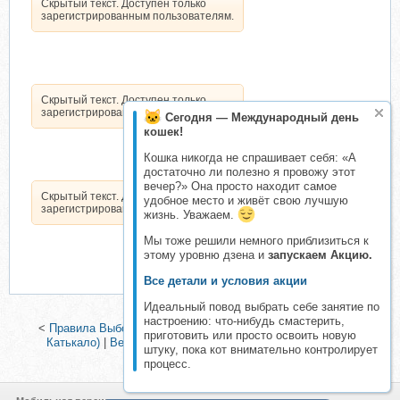
Скрытый текст. Доступен только
зарегистрированным пользователям.
Скрытый текст. Доступен только
зарегистрированным пользователям.
Сегодня — Международный день
кошек!
Кошка никогда не спрашивает себя: «А
достаточно ли полезно я провожу этот
вечер?» Она просто находит самое
Скрытый текст. Доступен только
удобное место и живёт свою лучшую
зарегистрированным пользователям.
жизнь. Уважаем.
Мы тоже решили немного приблизиться к
этому уровню дзена и
запускаем Акцию.
Все детали и условия акции
Идеальный повод выбрать себе занятие по
настроению: что-нибудь смастерить,
<
Правила Выбора Всего. Блок 4. Базовый гардероб (Юлия
приготовить или просто освоить новую
Катькало)
|
Вебинар для всех, кто обожает ретро (Янина
штуку, пока кот внимательно контролирует
Цыбульская)
>
процесс.