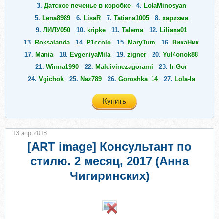
3.
Датское печенье в коробке
4.
LolaMinosyan
5.
Lena8989
6.
LisaR
7.
Tatiana1005
8.
харизма
9.
ЛИЛУ050
10.
kripke
11.
Talema
12.
Liliana01
13.
Roksalanda
14.
P1ccolo
15.
MaryTum
16.
ВикаНик
17.
Mania
18.
EvgeniyaMila
19.
zigner
20.
Yul4onok88
21.
Winna1990
22.
Maldivinezagorami
23.
IriGor
24.
Vgichok
25.
Naz789
26.
Goroshka_14
27.
Lola-la
28.
Люлик123
29.
forever_18
30.
Мария2024
Купить
13 апр 2018
[ART image] Консультант по
стилю. 2 месяц, 2017 (Анна
Чигиринских)