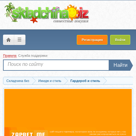
☰
Регистрация
Войти
Правила
Служба поддержки
Найти
Складчина биз
Имидж и стиль
Гардероб и стиль
Скачать [ART image] Консультант по стилю. 2 месяц, 2017 (Анна Чигиринских)