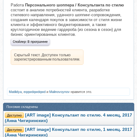
Работа
Персонального шоппера / Консультанта по стилю
состоит в анализе потребностей клиента, разработке
стилевого направления, удачного шоппинг-сопровождения,
создания календаря покупок в зависимости от стиля жизни
клиента и эффективного бюджетирования, а также
круглогодичное ведение гардероба (из сезона в сезон) для
бизнес ориентированных клиентов.​
Спойлер:
В программе
Скрытый текст. Доступен только
зарегистрированным пользователям.
Matilidya
,
eqqwdqwdqwd
и
Malinovoynov
нравится это.
Похожие складчины
[ART image] Консультант по стилю. 4 месяц, 2017
Доступно
(Анна Чигиринских)
[ART image] Консультант по стилю, 1 месяц. 2017
Доступно
(Анна Чигиринских)