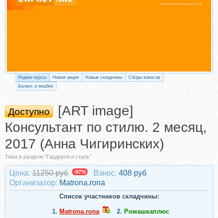
Редкие курсы
Новая акция
Новые складчины
Сборы взносов
Баланс и кешбек
[ART image]
Доступно
Консультант по стилю. 2 месяц,
2017 (Анна Чигиринских)
Тема в разделе "Гардероб и стиль"
Цена:
11250 руб
-97%
Взнос:
408 руб
Организатор:
Matrona.rona
Список участников складчины:
1.
Matrona.rona
2.
Ромашкаплюс