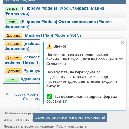
Похожие складчины
[Filippova Models] Курс Cтандарт (Мария
Запись
Филиппова)
[Filippova Models] Фотопозирование (Мария
Запись
Филиппова)
[Maxtree] Plant Models Vol 97
Доступно
[malupasy_brooch] Жаба Квасилиса (Марина
Доступно
Важно!
Филиппова)
Некоторым пользователям приходят
Искусство женского флирта, соблазнения и
Доступно
письма, маскирующиеся под сообщения от
дефиле (Павел Раков)
Складчины.
Рунонумерология (Елена Филиппова)
Доступно
Пожалуйста, не переходите по
подозрительным ссылкам и всегда
Администратор соц.сетей (Ольга Филиппова)
Запись
проверяйте адрес сайта перед входом в
аккаунт.
<
[Filippova Models] Курс Cтандарт (Мария Филиппова)
|
[MaryWay]
Все
официальные адреса форума
Стань моделью за 14 шагов (Мария Бабкина)
>
собраны
ТУТ
Мобильная версия
Зарегистрируйся и начни экономить!
Обратная связь
Политика конфиденциальности
Пользовательское соглашение
Публичная оферта