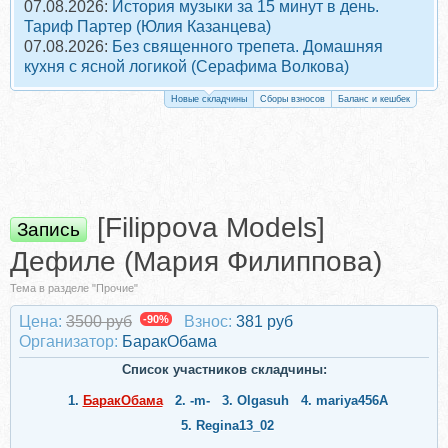
07.08.2026:
История музыки за 15 минут в день.
Тариф Партер (Юлия Казанцева)
07.08.2026:
Без священного трепета. Домашняя
кухня с ясной логикой (Серафима Волкова)
Новые складчины
Сборы взносов
Баланс и кешбек
[Filippova Models]
Запись
Дефиле (Мария Филиппова)
Тема в разделе "Прочие"
Цена:
3500 руб
-90%
Взнос:
381 руб
Организатор:
БаракОбама
Список участников складчины:
1.
БаракОбама
2.
-m-
3.
Olgasuh
4.
mariya456A
5.
Regina13_02