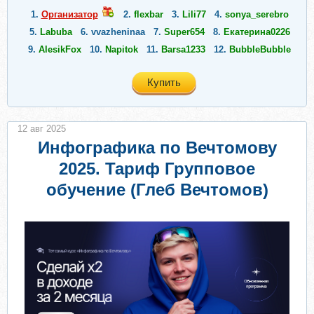
1.
Организатор
2.
flexbar
3.
Lili77
4.
sonya_serebro
5.
Labuba
6.
vvazheninaa
7.
Super654
8.
Екатерина0226
9.
AlesikFox
10.
Napitok
11.
Barsa1233
12.
BubbleBubble
Купить
12 авг 2025
Инфографика по Вечтомову
2025. Тариф Групповое
обучение (Глеб Вечтомов)