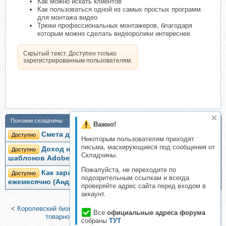
Как можно искать клиентов
Как пользоваться одной из самых простых программ
для монтажа видео
Трюки профессиональных монтажеров, благодаря
которым можно сделать видеоролики интереснее
Скрытый текст. Доступен только
зарегистрированным пользователям.
Похожие складчины
Важно!
Смета для видеографа (Андрей Мызников)
Доступно
Некоторым пользователям приходят
письма, маскирующиеся под сообщения от
Доход на создании заставок и графики из
Доступно
Складчины.
шаблонов Adobe After Effects (Андрей Мызников)
Пожалуйста, не переходите по
Как зарабатывать до 300 000 рублей
Доступно
подозрительным ссылкам и всегда
ежемесячно (Андрей Захаров)
проверяйте адрес сайта перед входом в
аккаунт.
<
Королевский бизнес. Пакет VIP (Ольга Дми)
|
Сутки на старт, по
Все
официальные адреса форума
товарному бизнесу (Дмитрий Москаленко)
>
собраны
ТУТ