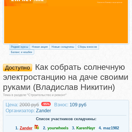
Редкие курсы
Новая акция
Новые складчины
Сборы взносов
Баланс и кешбек
Как собрать солнечную
Доступно
электростанцию на даче своими
руками (Владислав Никитин)
Тема в разделе "Строительство и ремонт"
Цена:
2000 руб
-95%
Взнос:
109 руб
Организатор:
Zander
Список участников складчины:
1.
Zander
2.
yourwheels
3.
KarenHayr
4.
maz1982