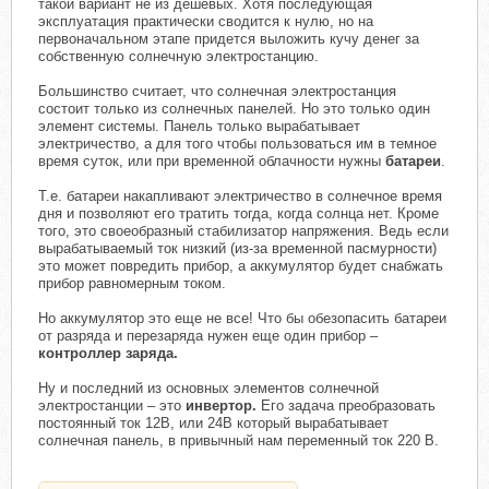
такой вариант не из дешевых. Хотя последующая
эксплуатация практически сводится к нулю, но на
первоначальном этапе придется выложить кучу денег за
собственную солнечную электростанцию.
Большинство считает, что солнечная электростанция
состоит только из солнечных панелей. Но это только один
элемент системы. Панель только вырабатывает
электричество, а для того чтобы пользоваться им в темное
время суток, или при временной облачности нужны
батареи
.
Т.е. батареи накапливают электричество в солнечное время
дня и позволяют его тратить тогда, когда солнца нет. Кроме
того, это своеобразный стабилизатор напряжения. Ведь если
вырабатываемый ток низкий (из-за временной пасмурности)
это может повредить прибор, а аккумулятор будет снабжать
прибор равномерным током.
Но аккумулятор это еще не все! Что бы обезопасить батареи
от разряда и перезаряда нужен еще один прибор –
контроллер заряда.
Ну и последний из основных элементов солнечной
электростанции – это
инвертор.
Его задача преобразовать
постоянный ток 12В, или 24В который вырабатывает
солнечная панель, в привычный нам переменный ток 220 В.