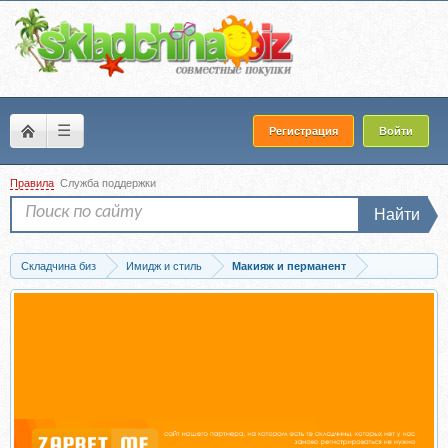
☰
Регистрация
Войти
Правила
Служба поддержки
Найти
Складчина биз
Имидж и стиль
Макияж и перманент
Запись Led system 2.0 (Наташа Жаворонок)