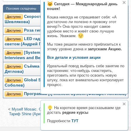
Сегодня — Международный день
кошек!
Похожие складчины
Скоростное LED-наpащивание (Юлия
Доступно
Кошка никогда не спрашивает себя: «А
Шевлякова)
достаточно ли полезно я провожу этот
вечер?» Она просто находит самое
Роза гигант LED (Ольга Ольнева)
Доступно
удобное место и живёт свою лучшую
жизнь. Уважаем.
LED гаджеты: фототерапия красным и ИК
Доступно
светом (Андрей Гострый)
Мы тоже решили немного приблизиться к
этому уровню дзена и
запускаем Акцию.
[System Design Thinking] System Design for
Доступно
Все детали и условия акции
Interviews and Beyond (Mikhail Smarshchok)
Идеальный повод выбрать себе занятие по
Съёмка с LED панелью и фотофонарем (Полина
Доступно
настроению: что-нибудь смастерить,
Дятлова)
приготовить или просто освоить новую
Global System. Тариф «Результат +» (Виталий
штуку, пока кот внимательно контролирует
Доступно
процесс.
Соболев)
Программа [i] Intellect System (Филарет Антипов)
Доступно
На короткое время рассказываем где
<
Myself Mosaic. Онлайн-курс по укладкам и макияжу для себя.
достать
редкие курсы
Тариф Shine (Арина Шарина)
|
Скорость ламинирование ресниц
(Катя Калинка)
>
Подробности
ТУТ