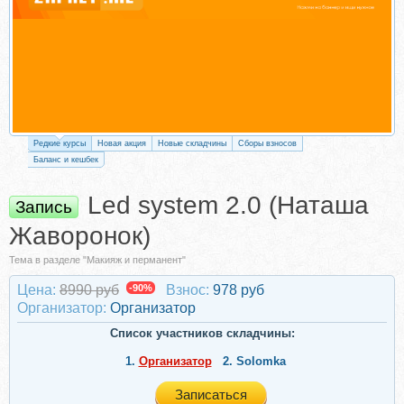
Редкие курсы
Новая акция
Новые складчины
Сборы взносов
Баланс и кешбек
Led system 2.0 (Наташа
Запись
Жаворонок)
Тема в разделе "Макияж и перманент"
Цена:
8990 руб
-90%
Взнос:
978 руб
Организатор:
Организатор
Список участников складчины:
1.
Организатор
2.
Solomka
Записаться