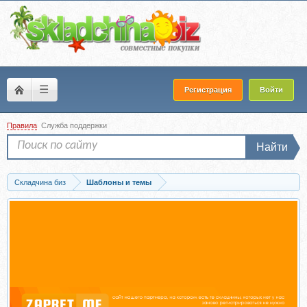
☰
Регистрация
Войти
Правила
Служба поддержки
Найти
Складчина биз
Шаблоны и темы
Скачать [Maxtree] Plant Models Vol 97