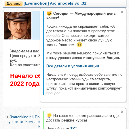
[Evermotion] Archmodels vol.31
Доступно
Сегодня — Международный день
кошек!
Dr.Vatson
Кошка никогда не спрашивает себя: «А
Организатор складчин
достаточно ли полезно я провожу этот
вечер?» Она просто находит самое
удобное место и живёт свою лучшую
жизнь. Уважаем.
Уведомляем вас о начале сбора взносов.
Мы тоже решили немного приблизиться к
Цена продукта: 8000 руб. Взнос с каждого участника: 100
этому уровню дзена и
запускаем Акцию.
руб.
Кол-во участников в основном списке: 1 чел.
Все детали и условия акции
Идеальный повод выбрать себе занятие по
Начало сбора взносов 21 Декабрь
настроению: что-нибудь смастерить,
2022 года
приготовить или просто освоить новую
штуку, пока кот внимательно контролирует
процесс.
На короткое время рассказываем где
<
[kartonkino.ru] Праздничные интерьерные украшения «Новый год
достать
редкие курсы
у котят». Комплект №1
|
[Gumroad] Разработка иллюстрации от
Real-SonkeS (Иван Смирнов)
>
Подробности
ТУТ