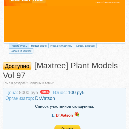
Редкие курсы
Новая акция
Новые складчины
Сборы взносов
Баланс и кешбек
[Maxtree] Plant Models
Доступно
Vol 97
Тема в разделе "Шаблоны и темы"
Цена:
8000 руб
-99%
Взнос:
100 руб
Организатор:
Dr.Vatson
Список участников складчины:
1.
Dr.Vatson
Купить