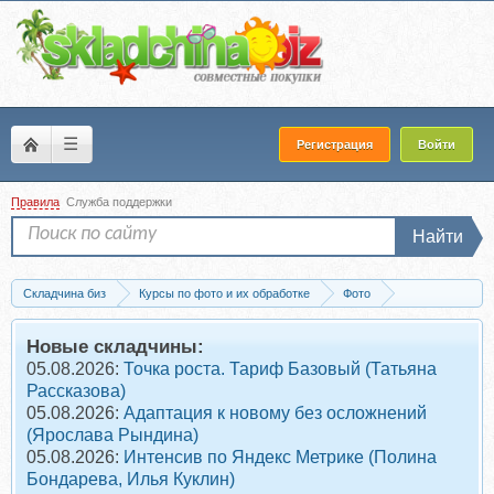
☰
Регистрация
Войти
Правила
Служба поддержки
Найти
Складчина биз
Курсы по фото и их обработке
Фото
Пресеты для фото
Скачать [Meadow and Ash] Newborn пресеты. Earthen col
Новые складчины:
05.08.2026:
Точка роста. Тариф Базовый (Татьяна
Рассказова)
05.08.2026:
Адаптация к новому без осложнений
(Ярослава Рындина)
05.08.2026:
Интенсив по Яндекс Метрике (Полина
Бондарева, Илья Куклин)