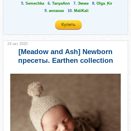
5.
Semechka
6.
TanyaAnn
7.
Эмми
8.
Olga_Kir
9.
annanas
10.
MaliKali
Купить
24 окт 2020
[Meadow and Ash] Newborn
пресеты. Earthen collection