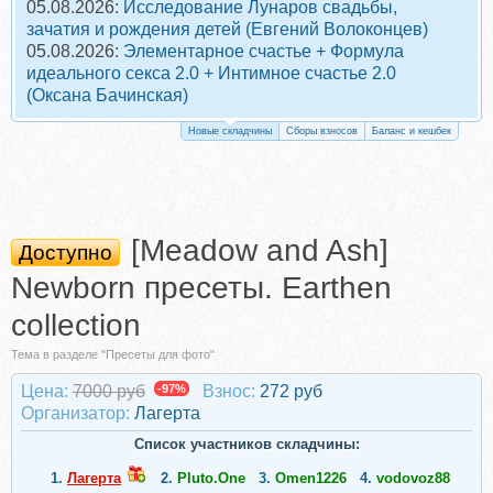
05.08.2026:
Исследование Лунаров свадьбы,
зачатия и рождения детей (Евгений Волоконцев)
05.08.2026:
Элементарное счастье + Формула
идеального секса 2.0 + Интимное счастье 2.0
(Оксана Бачинская)
Новые складчины
Сборы взносов
Баланс и кешбек
[Meadow and Ash]
Доступно
Newborn пресеты. Earthen
collection
Тема в разделе "Пресеты для фото"
Цена:
7000 руб
-97%
Взнос:
272 руб
Организатор:
Лагерта
Список участников складчины:
1.
Лагерта
2.
Pluto.One
3.
Omen1226
4.
vodovoz88