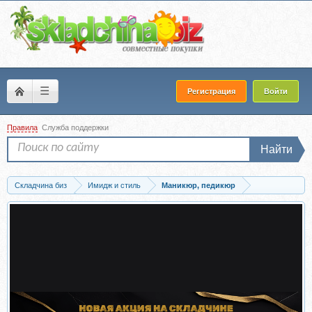
☰
Регистрация
Войти
Правила
Служба поддержки
Найти
Складчина биз
Имидж и стиль
Маникюр, педикюр
Запись Наращивание на верхние формы за час (Светлана Смирнова)