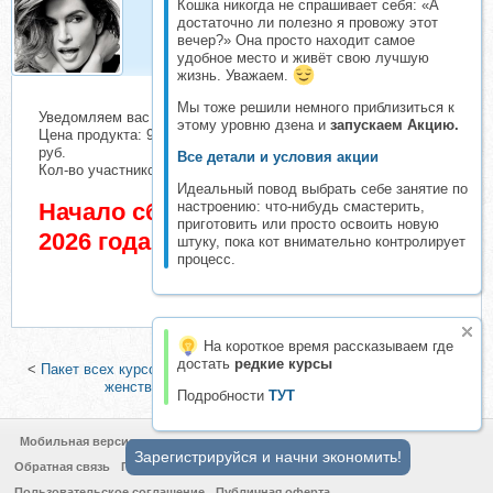
Кошка никогда не спрашивает себя: «А
Cyndy C.
достаточно ли полезно я провожу этот
Организатор складчин
вечер?» Она просто находит самое
удобное место и живёт свою лучшую
жизнь. Уважаем.
Мы тоже решили немного приблизиться к
Уведомляем вас о начале сбора взносов.
этому уровню дзена и
запускаем Акцию.
Цена продукта: 9480 руб. Взнос с каждого участника: 560
руб.
Все детали и условия акции
Кол-во участников в основном списке: 12 чел.
Идеальный повод выбрать себе занятие по
Начало сбора взносов 4 Июнь
настроению: что-нибудь смастерить,
приготовить или просто освоить новую
2026 года
штуку, пока кот внимательно контролирует
процесс.
На короткое время рассказываем где
достать
редкие курсы
<
Пакет всех курсов (Аника Снаговская)
|
[Точка G] Пробуждение
женственности (Женечка Александрова)
>
Подробности
ТУТ
Мобильная версия
Зарегистрируйся и начни экономить!
Обратная связь
Политика конфиденциальности
Пользовательское соглашение
Публичная оферта