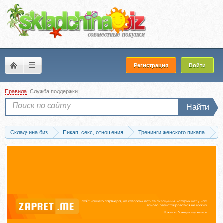
☰
Регистрация
Войти
Правила
Служба поддержки
Найти
Складчина биз
Пикап, секс, отношения
Тренинги женского пикапа
Уроки женского обольщения
Скачать Нюдсы, 2026. Тариф «Для муз» (Ал