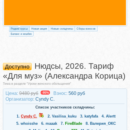
Редкие курсы
Новая акция
Новые складчины
Сборы взносов
Баланс и кешбек
Нюдсы, 2026. Тариф
Доступно
«Для муз» (Александра Корица)
Тема в разделе "Уроки женского обольщения"
Цена:
9480 руб
-95%
Взнос:
560 руб
Организатор:
Cyndy C.
Список участников складчины:
1.
Cyndy C.
2.
Vasilisa_kuku
3.
katyfafa
4.
Alertt
5.
whoisshe
6.
maaak
7.
FireBlade
8.
Валерия_ОКС