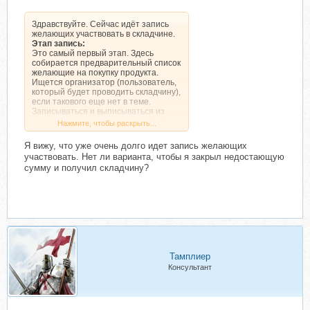
Здравствуйте. Сейчас идёт запись
желающих участвовать в складчине.
Этап запись:
Это самый первый этап. Здесь
собирается предварительный список
желающие на покупку продукта.
Ищется организатор (пользователь,
который будет проводить складчину),
если такового еще нет в теме.
Записываться и выписываться из
списка желающих можно в любой
Нажмите, чтобы раскрыть...
момент. Платить на этом этапе
ничего не нужно, т.к. взнос еще не
Я вижу, что уже очень долго идет запись желающих
сформирован. Переходом на
участвовать. Нет ли варианта, чтобы я закрыл недостающую
следующий этап – «Сбор взносов» –
сумму и получил складчину?
будет день объявления даты сборов.
Более подробно об этапах складчин
можно узнать здесь:
Скрытый текст. Доступен только
зарегистрированным
пользователям.
Тамплиер
Консультант