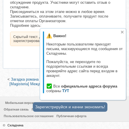
обсуждение продукта. Участники могут оставить отзыв о
складчине.
Присоединиться на этом этапе можно в любое время.
Записываетесь, оплачиваете, получаете продукт после
отметки оплаты Организатором.
Подробнее здесь:
Важно!
Скрытый текст. Доступен только
зарегистрированным пользователям.
Некоторым пользователям приходят
письма, маскирующиеся под сообщения от
Складчины.
Пожалуйста, не переходите по
подозрительным ссылкам и всегда
проверяйте адрес сайта перед входом в
аккаунт.
<
Загадка романа Джеймса Джойса «Улисс» (Евгений Жаринов)
|
[Magisteria] Между утопией и бытом. Архитектура России в ХХ
Все
официальные адреса форума
веке (Дмитрий Гусаров)
>
собраны
ТУТ
Мобильная версия
Зарегистрируйся и начни экономить!
Обратная связь
Политика конфиденциальности
Пользовательское соглашение
Публичная оферта
©
Складчина