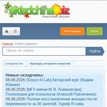
☰
Регистрация
Войти
Правила
Служба поддержки
Найти
Складчина биз
Культура, история и искусство
Скачать [Синхронизация] О чем молчат картины. Январь-Март, 2020 (Ольга...
Новые складчины:
06.08.2026:
[Soyuz AI Lab] Авторский курс (Вадим
Юмаев)
06.08.2026:
[МГУ имени М. В. Ломоносова]
Психиатрия для психологов (Алексей Павличенко)
06.08.2026:
Полное восстановление женщин после
беременности за 30 занятий. Тариф Я сама