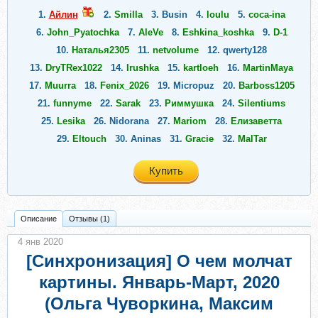
1.
Айлин
2.
Smilla
3.
Busin
4.
loulu
5.
coca-ina
6.
John_Pyatochka
7.
AleVe
8.
Eshkina_koshka
9.
D-1
10.
Наталья2305
11.
netvolume
12.
qwerty128
13.
DryTRex1022
14.
Irushka
15.
kartloeh
16.
MartinMaya
17.
Muurra
18.
Fenix_2026
19.
Micropuz
20.
Barboss1205
21.
funnyme
22.
Sarak
23.
Риммушка
24.
Silentiums
25.
Lesika
26.
Nidorana
27.
Mariom
28.
Елизаветта
29.
Eltouch
30.
Aninas
31.
Gracie
32.
MalTar
33.
iam_korotkevich
34.
Fox_33
35.
Hello Lola
36.
Peppet
Купить
37.
HolyWow
Описание
Отзывы (1)
4 янв 2020
[Синхронизация] О чем молчат
картины. Январь-Март, 2020
(Ольга Чуворкина, Максим