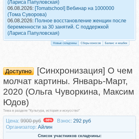
(Лариса Папуловская)
06.08.2026:
[Tomatschool] Вебинар на 1000000
(Тома Суворова)
06.08.2026:
Полное восстановление женщин после
беременности за 30 занятий. С поддержкой
(Лариса Папуловская)
Новые складчины
Сборы взносов
Баланс и кешбек
[Синхронизация] О чем
Доступно
молчат картины. Январь-Март,
2020 (Ольга Чуворкина, Максим
Юдов)
Тема в разделе "Культура, история и искусство"
Цена:
9900 руб
-98%
Взнос:
292 руб
Организатор:
Айлин
Список участников складчины: