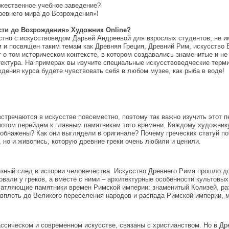
ожественное учебное заведение?
ревнего мира до Возрождения»!
ости до Возрождения» Художник Online?
стно с искусствоведом Дарьей Андреевой для взрослых студентов, не и
и посвящен таким темам как Древняя Греция, Древний Рим, искусство 
 о том историческом контексте, в котором создавались знаменитые и не 
итектура. На примерах вы изучите специальные искусствоведческие тер
ения курса будете чувствовать себя в любом музее, как рыба в воде!
встречаются в искусстве повсеместно, поэтому так важно изучить этот п
потом перейдем к главным памятникам того времени. Каждому художнику
 обнажены? Как они выглядели в оригинале? Почему греческих статуй п
, но и живопись, которую древние греки очень любили и ценили.
зный след в истории человечества. Искусство Древнего Рима прошло до
вали у греков, а вместе с ними – архитектурные особенности культовых
чатляющие памятники времен Римской империи: знаменитый Колизей, ра
 вплоть до Великого переселения народов и распада Римской империи, 
ассическом и современном искусстве, связаны с христианством. Но в Др