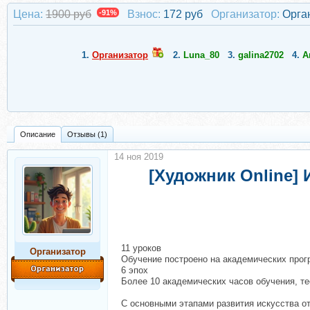
Цена:
1900 руб
-91%
Взнос:
172 руб
Организатор:
Орга
1.
Организатор
2.
Luna_80
3.
galina2702
4.
A
Описание
Отзывы (1)
14 ноя 2019
[Художник Online]
11 уроков
Организатор
Обучение построено на академических про
6 эпох
Более 10 академических часов обучения, т
С основными этапами развития искусства о