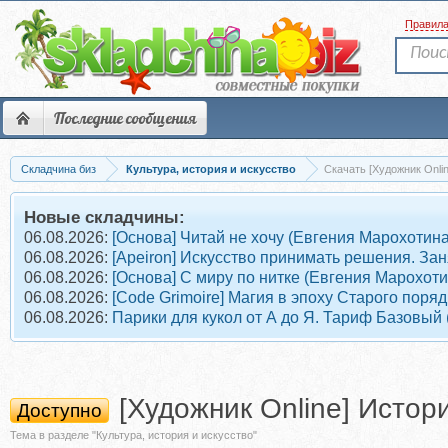
Правил
Последние сообщения
Складчина биз
Культура, история и искусство
Скачать [Художник Onlin
Новые складчины:
06.08.2026:
[Основа] Читай не хочу (Евгения Марохотина
06.08.2026:
[Apeiron] Искусство принимать решения. Зан
06.08.2026:
[Основа] С миру по нитке (Евгения Марохоти
06.08.2026:
[Code Grimoire] Магия в эпоху Старого поря
06.08.2026:
Парики для кукол от А до Я. Тариф Базовый 
[Художник Online] Истор
Доступно
Тема в разделе "Культура, история и искусство"