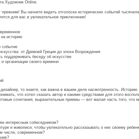
та Художник Online.
ет прежним! Вы начнете видеть отголоски исторических событий тысяче
тится для вас в увлекательное приключение!
овременное
ь на историю
е событие
искусства: от Древней Греции до эпохи Возрождения
ть поддерживать беседу об искусстве
 и организации своего времени
ий
дизайнер, то знаете, как важна в вашем деле насмотренность. Историю 
нимать, что хотел сказать автор и какими средствами для этого воспо
етовые сочетания, выразительные приемы — вот малая часть того, что 
олее интересным собеседником?
птуре и живописи, чтобы увлекательно рассказывать о них своему ребен
ом числе, современном?
ание?