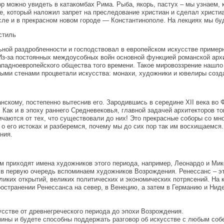
р можно увидеть в катакомбах Рима. Рыба, якорь, пастух – мы узнаем, к
е, который наложил запрет на преследование христиан и сделал христи
сле и в прекрасном новом городе — Константинополе. На лекциях мы буд
стиль
ой раздробленности и господствовал в европейском искусстве примерно 
а. Из-за постоянных междоусобных войн основной функцией романской а
падноевропейского общества того времени. Такое мировоззрение нашло о
ми стенами процветали искусства: монахи, художники и ювелиры создав
нскому, постепенно вытеснив его. Зародившись в середине XII века во
. Как и в эпоху раннего Средневековья, главной задачей архитекторов т
личаются от тех, что существовали до них! Это прекрасные соборы со м
о его истоках и разберемся, почему мы до сих пор так им восхищаемся. 
ния.
ум приходят имена художников этого периода, например, Леонардо и Ми
о, в первую очередь вспоминаем художников Возрождения. Ренессанс – 
ликих открытий, великих политических и экономических потрясений. На 
ространении Ренессанса на север, в Венецию, а затем в Германию и Нид
усстве от древнегреческого периода до эпохи Возрождения.
мины и будете способны поддержать разговор об искусстве с любым соб