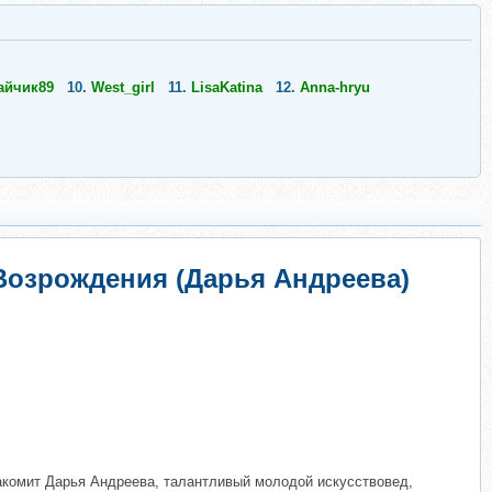
айчик89
10.
West_girl
11.
LisaKatina
12.
Anna-hryu
 Возрождения (Дарья Андреева)
акомит Дарья Андреева, талантливый молодой искусствовед,