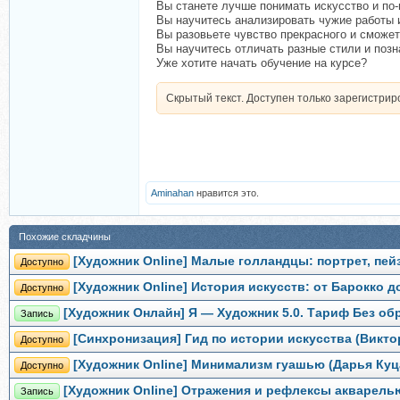
Вы станете лучше понимать искусство и по
Вы научитесь анализировать чужие работы 
Вы разовьете чувство прекрасного и сможет
Вы научитесь отличать разные стили и поз
Уже хотите начать обучение на курсе?
Скрытый текст. Доступен только зарегистри
Aminahan
нравится это.
Похожие складчины
[Художник Online] Малые голландцы: портрет, пе
Доступно
[Художник Online] История искусств: от Барокко 
Доступно
[Художник Онлайн] Я — Художник 5.0. Тариф Без об
Запись
[Синхронизация] Гид по истории искусства (Викт
Доступно
[Художник Online] Минимализм гуашью (Дарья Куц
Доступно
[Художник Online] Отражения и рефлексы акварель
Запись