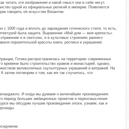
ак читать эти изображения и какой смысл они в себе несут.
анство одной из официальных религий в империи. Появляется
ем говорить об искусстве Византии.
с 1000 года и вплоть до зарождения готического стиля, то есть,
рхитектурой была защита. Выражение «Мой дом — моя крепость»
тражение и в светских, и в культовых строениях раннего
али поразительной красоты книги, росписи и украшения.
 Франции, Готика распространилась на территорию современных
ого времени было строительство храмов и монастырей, однако,
ножеством великолепных скульптурных украшений и витражей. На
А затем поговорим о том, как же так случилось, что
келанджело. И когда мы думаем о величайших произведениях
это период больших амбициозных проектов и переосмысления
курсе мы обсудим лучшие произведения эпохи, узнаем, как и
ерланды.
еседником.