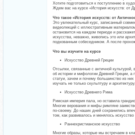
Хотите подготовиться к поступлению в худ
Ждем вас на курсе «История искусств: от Д
Что такое «История искусств: от Античн
Это увлекательный курс, записанный совме
видеолекций с иллюстративным материалом 
остановится на каждом периоде и расскажет
искусства, неважно, живопись это или арх
подкованным собеседником. А после прохожд
Что вы изучите на курсе
Искусство Древней Греции
Отсылки, связанные с античной культурой, 
об истории и мифологии Древней Греции, а 
статуи, зачем и почему большинство из них
изучать не только скульптуру и архитектуру
Искусство Древнего Рима
Римская империя пала, но оставила грандио
Многие верования и мифы римляне заимство
по-своему. До наших дней сохранились впе
том, как развивалось и менялось искусство
Раннехристианское искусство
Многие образы, которые мы встречаем в кл