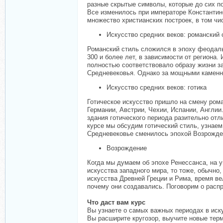
разные скрытые символы, которые до сих по
Все изменилось при императоре Константин
множество христианских построек, в том чи
Искусство средних веков: романский 
Романский стиль сложился в эпоху феодальн
300 и более лет, в зависимости от регион
полностью соответствовало образу жизни за
Средневековья. Однако за мощными каменны
Искусство средних веков: готика
Готическое искусство пришло на смену рома
Германии, Австрии, Чехии, Испании, Англии
здания готического периода разительно от
курсе мы обсудим готический стиль, узнаем 
Средневековье сменилось эпохой Возрожде
Возрождение
Когда мы думаем об эпохе Ренессанса, на 
искусства западного мира, то тоже, обычн
искусства Древней Греции и Рима, время ве
почему они создавались. Поговорим о расп
Что даст вам курс
Вы узнаете о самых важных периодах в иск
Вы расширите кругозор, выучите новые тер