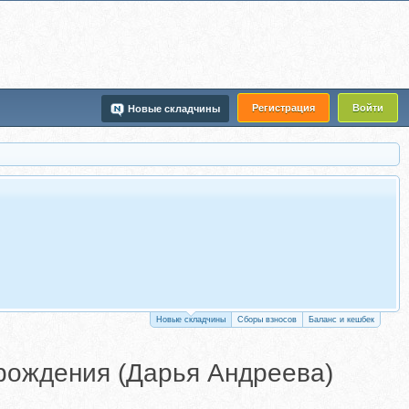
Регистрация
Войти
Новые складчины
Новые складчины
Сборы взносов
Баланс и кешбек
зрождения (Дарья Андреева)