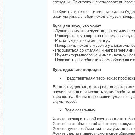
сотрудник Эрмитажа и преподаватель проек
Пройдите этот курс – и мир никогда не буд
архитектуры, а любой поход в музей превра
Курс для всех, кто хочет
- Лучше понимать искусство, в том числе с
- Расширить кругозор и по-новому взглянут
- Развить чувство стиля и вкус
- Превратить поход в музей в увлекательно
- Разобраться со стилями и направлениями 
- Изучить терминологию и иметь возможнос
- Прокачать способности к самообразованию
Курс идеально подойдет
Представителям творческих професс
Если вы художник, фотограф, оператор или 
научившись анализировать чужие работы, по
творчества! Линии и пропорции, удачные цв
скульпторов.
Всем остальным
Хотите расширить свой кругозор и стать б
Хотите знать больше об архитектуре, скуль
Хотите лучше разбираться в искусстве, в т
Хотите сделать инвестицию в свое образов