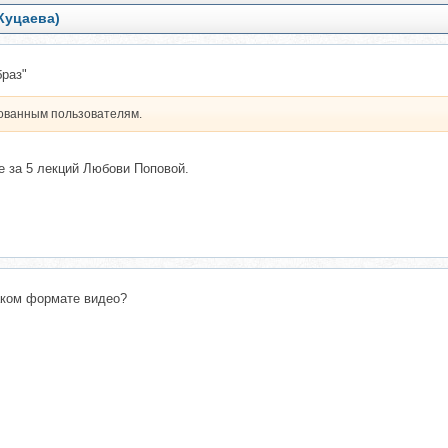
Куцаева)
браз"
рованным пользователям.
е за 5 лекций Любови Поповой.
аком формате видео?