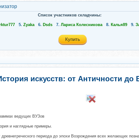
низатор
Список участников складчины:
rktur777
5.
Zyaka
6.
Dsds
7.
Лариса Колесникова
8.
Калья89
9.
З
Купить
 История искусств: от Античности до
​
граммах ведущих ВУЗов
еория и наглядные примеры.
т древнегреческого периода до эпохи Возрождения всех желающих позн