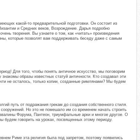
меющих какой-то предварительной подготовки. Он состоит из
Византии и Средних веков, Возрождение. Дарья подробно
очень творения. Вы узнаете о том, как «читать» произведения
мины, которые позволят вам поддерживать беседу даже с самым
ериод! Для того, чтобы понять античное искусство, мы поговорим
 знакомы образы известных статуй античности. Кто создавал эти
очти не осталось, только копии, созданные римлянами? Мы будем
лгий путь от подражания грекам до создания собственного стиля.
 сооружений. Но это не помешало им со временем начать строить
звалины Форума, Пантеон, триумфальные арки и многое другое. О
мы будем говорить на уроках, посвященных этому периоду.
евнем Риме эта религия была под запретом, поэтому появились