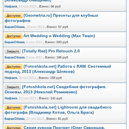
(Александр Онищенко)
Нафаня
,
14 ноя 2013
,
Взнос:
56 руб
[Geometria.ru] Пресеты для клубных
Доступно
фотографов
БаракОбама
,
14 ноя 2013
,
Взнос:
57 руб
Art Wedding и Wedding (Max Twain)
Доступно
БаракОбама
,
6 ноя 2013
,
Взнос:
593 руб
[Totally Rad] Pro Retouch 2.0
Закрыто
БаракОбама
,
3 ноя 2013
,
Взнос:
196 руб
[Fotoshkola.net] Работа с RAW. Системный
Доступно
подход, 2013 (Александр Шляхов)
Нафаня
,
30 окт 2013
,
Взнос:
158 руб
[Fotoshkola.net] Свадебная фотография.
Закрыто
Основы, 2013 (Николай Романенко)
Нафаня
,
23 сен 2013
,
Взнос:
141 руб
[Fotoshkola.net] Lightroom для свадебного
Доступно
фотографа (Владимир Котов, Ольга Брага)
БаракОбама
,
23 сен 2013
,
Взнос:
81 руб
Серия курсов Портрет (Олег Скворцов,
Доступно