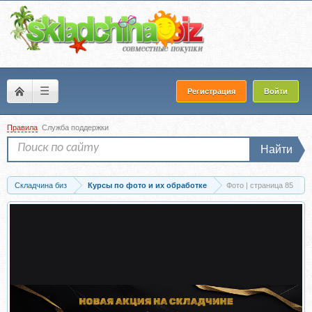
☰
Регистрация
Войти
Правила
Служба поддержки
Найти
Складчина биз
Курсы по фото и их обработке
Фото | страница 85