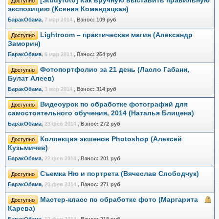
[Studyfoto] Как вручную выставить правильную
Доступно
экспозицию (Ксения Комендацкая)
БаракОбама
,
7 мар 2014
,
Взнос:
109 руб
Lightroom – практическая магия (Александр
Доступно
Заморин)
БаракОбама
,
6 мар 2014
,
Взнос:
254 руб
Фотопортфолио за 21 день (Ласло Габани,
Доступно
Булат Алеев)
БаракОбама
,
3 мар 2014
,
Взнос:
314 руб
Видеоурок по обработке фотографий для
Доступно
самостоятельного обучения, 2014 (Наталья Блицена)
БаракОбама
,
23 фев 2014
,
Взнос:
272 руб
Коллекция экшенов Photoshop (Алексей
Доступно
Кузьмичев)
БаракОбама
,
22 фев 2014
,
Взнос:
201 руб
Съемка Ню и портрета (Вячеслав Слободчук)
Доступно
БаракОбама
,
20 фев 2014
,
Взнос:
271 руб
Мастер-класс по обработке фото (Маргарита
Доступно
Карева)