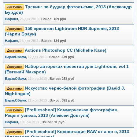
Тренинг по будуар фотосъемке, 2013 (Александр
Доступно
Бурдов)
Нафаня
,
26 дек 2013
,
Взнос:
109 руб
150 пресетов Lightroom HDR Supreme, 2013
Доступно
(Чарли Браун)
Нафаня
,
16 дек 2013
,
Взнос:
134 руб
Actions Photoshop CC (Michelle Kane)
Доступно
БаракОбама
,
12 дек 2013
,
Взнос:
239 руб
Набор авторских пресетов для Lightroom, vol 1
Доступно
(Евгений Макаров)
БаракОбама
,
22 ноя 2013
,
Взнос:
252 руб
Искусство черно-белой фотографии (David J.
Доступно
Nightingale)
БаракОбама
,
22 ноя 2013
,
Взнос:
392 руб
[Profileschool] Коммерческая фотография.
Доступно
Рецепт успеха, 2013 (Алексей Довгуля)
Нафаня
,
19 ноя 2013
,
Взнос:
91 руб
[Profileschool] Конвертация RAW от а до я, 2013
Доступно