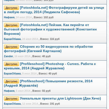
Нафаня
,
28 июл 2014
,
Взнос:
109 руб
[Fotoshkola.net] Фотографируем детей на улице
Доступно
в любую погоду, 2014 (Людмила Сафонова)
Нафаня
,
24 июл 2014
,
Взнос:
102 руб
[Fotoshkola.net] Пейзаж. Как перейти от
Доступно
бытовой фотографии к художественной (Константин
Воронов)
БаракОбама
,
24 июл 2014
,
Взнос:
116 руб
Сборник из 50 видеоуроков по обработке
Доступно
фотографий (Евгений Карташов)
Zander
,
16 июл 2014
,
Взнос:
40 руб
[Profileschool] Photoshop - Curves. Работа с
Доступно
кривыми, 2014 (Андрей Журавлев)
БаракОбама
,
9 июл 2014
,
Взнос:
40 руб
[Profileschool] Повышение резкости, 2014
Доступно
(Андрей Журавлёв)
Нафаня
,
5 июл 2014
,
Взнос:
55 руб
Уникальные пресеты для Lightroom (Дан Хечо)
Доступно
БаракОбама
,
12 июн 2014
,
Взнос:
191 руб