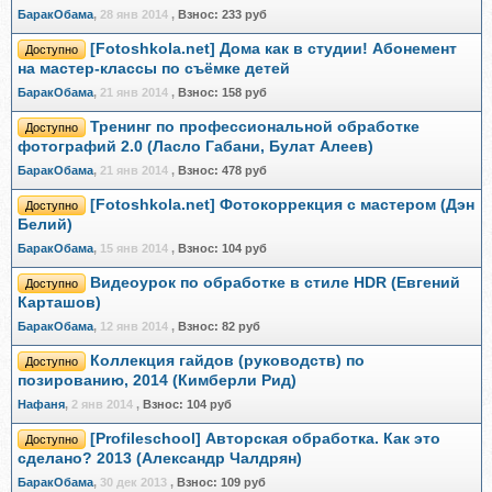
БаракОбама
,
28 янв 2014
,
Взнос:
233 руб
[Fotoshkola.net] Дома как в студии! Абонемент
Доступно
на мастер-классы по съёмке детей
БаракОбама
,
21 янв 2014
,
Взнос:
158 руб
Тренинг по профессиональной обработке
Доступно
фотографий 2.0 (Ласло Габани, Булат Алеев)
БаракОбама
,
21 янв 2014
,
Взнос:
478 руб
[Fotoshkola.net] Фотокоррекция с мастером (Дэн
Доступно
Белий)
БаракОбама
,
15 янв 2014
,
Взнос:
104 руб
Видеоурок по обработке в стиле HDR (Евгений
Доступно
Карташов)
БаракОбама
,
12 янв 2014
,
Взнос:
82 руб
Коллекция гайдов (руководств) по
Доступно
позированию, 2014 (Кимберли Рид)
Нафаня
,
2 янв 2014
,
Взнос:
104 руб
[Profileschool] Авторская обработка. Как это
Доступно
сделано? 2013 (Александр Чалдрян)
БаракОбама
,
30 дек 2013
,
Взнос:
109 руб