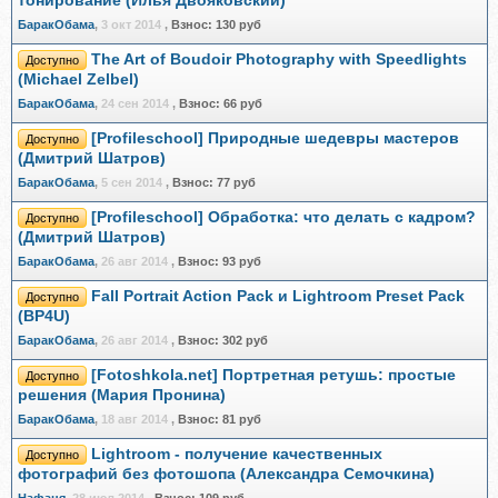
тонирование (Илья Двояковский)
БаракОбама
,
3 окт 2014
,
Взнос:
130 руб
The Art of Boudoir Photography with Speedlights
Доступно
(Michael Zelbel)
БаракОбама
,
24 сен 2014
,
Взнос:
66 руб
[Profileschool] Природные шедевры мастеров
Доступно
(Дмитрий Шатров)
БаракОбама
,
5 сен 2014
,
Взнос:
77 руб
[Profileschool] Обработка: что делать с кадром?
Доступно
(Дмитрий Шатров)
БаракОбама
,
26 авг 2014
,
Взнос:
93 руб
Fall Portrait Action Pack и Lightroom Preset Pack
Доступно
(BP4U)
БаракОбама
,
26 авг 2014
,
Взнос:
302 руб
[Fotoshkola.net] Портретная ретушь: простые
Доступно
решения (Мария Пронина)
БаракОбама
,
18 авг 2014
,
Взнос:
81 руб
Lightroom - получение качественных
Доступно
фотографий без фотошопа (Александра Семочкина)