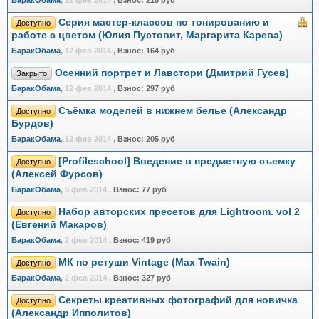
БаракОбама
,
12 фев 2014
,
Взнос:
218 руб
Серия мастер-классов по тонированию и
Доступно
работе с цветом (Юлия Пустовит, Маргарита Карева)
БаракОбама
,
12 фев 2014
,
Взнос:
164 руб
Осенний портрет и Лавстори (Дмитрий Гусев)
Закрыто
БаракОбама
,
12 фев 2014
,
Взнос:
297 руб
Съёмка моделей в нижнем белье (Александр
Доступно
Бурдов)
БаракОбама
,
12 фев 2014
,
Взнос:
205 руб
[Profileschool] Введение в предметную съемку
Доступно
(Алексей Фурсов)
БаракОбама
,
5 фев 2014
,
Взнос:
77 руб
Набор авторских пресетов для Lightroom. vol 2
Доступно
(Евгений Макаров)
БаракОбама
,
2 фев 2014
,
Взнос:
419 руб
МК по ретуши Vintage (Max Twain)
Доступно
БаракОбама
,
2 фев 2014
,
Взнос:
327 руб
Секреты креативных фотографий для новичка
Доступно
(Александр Ипполитов)