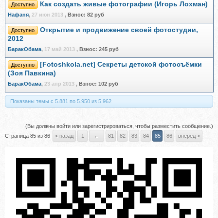
Как создать живые фотографии (Игорь Лохман)
Доступно
Нафаня
,
27 июн 2013
,
Взнос:
82 руб
Открытие и продвижение своей фотостудии,
Доступно
2012
БаракОбама
,
17 май 2013
,
Взнос:
245 руб
[Fotoshkola.net] Секреты детской фотосъёмки
Доступно
(Зоя Павкина)
БаракОбама
,
23 апр 2013
,
Взнос:
102 руб
Показаны темы с 5.881 по 5.950 из 5.962
(Вы должны войти или зарегистрироваться, чтобы разместить сообщение.)
Страница 85 из 86
< назад
1
←
81
82
83
84
85
86
вперёд >