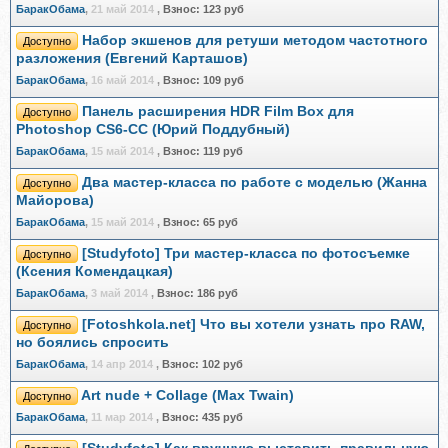
БаракОбама
,
21 май 2014
,
Взнос:
123 руб
Набор экшенов для ретуши методом частотного
Доступно
разложения (Евгений Карташов)
БаракОбама
,
16 май 2014
,
Взнос:
109 руб
Панель расширения HDR Film Box для
Доступно
Photoshop CS6-CC (Юрий Поддубный)
БаракОбама
,
15 май 2014
,
Взнос:
119 руб
Два мастер-класса по работе с моделью (Жанна
Доступно
Майорова)
БаракОбама
,
15 май 2014
,
Взнос:
65 руб
[Studyfoto] Три мастер-класса по фотосъемке
Доступно
(Ксения Комендацкая)
БаракОбама
,
3 май 2014
,
Взнос:
186 руб
[Fotoshkola.net] Что вы хотели узнать про RAW,
Доступно
но боялись спросить
БаракОбама
,
14 апр 2014
,
Взнос:
102 руб
Art nude + Collage (Max Twain)
Доступно
БаракОбама
,
11 мар 2014
,
Взнос:
435 руб