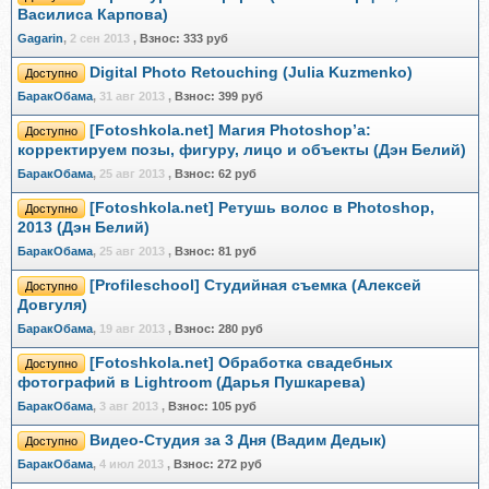
Василиса Карпова)
Gagarin
,
2 сен 2013
,
Взнос:
333 руб
Digital Photo Retouching (Julia Kuzmenko)
Доступно
БаракОбама
,
31 авг 2013
,
Взнос:
399 руб
[Fotoshkola.net] Магия Photoshop’а:
Доступно
корректируем позы, фигуру, лицо и объекты (Дэн Белий)
БаракОбама
,
25 авг 2013
,
Взнос:
62 руб
[Fotoshkola.net] Ретушь волос в Photoshop,
Доступно
2013 (Дэн Белий)
БаракОбама
,
25 авг 2013
,
Взнос:
81 руб
[Profileschool] Студийная съемка (Алексей
Доступно
Довгуля)
БаракОбама
,
19 авг 2013
,
Взнос:
280 руб
[Fotoshkola.net] Обработка свадебных
Доступно
фотографий в Lightroom (Дарья Пушкарева)
БаракОбама
,
3 авг 2013
,
Взнос:
105 руб
Видео-Студия за 3 Дня (Вадим Дедык)
Доступно
БаракОбама
,
4 июл 2013
,
Взнос:
272 руб