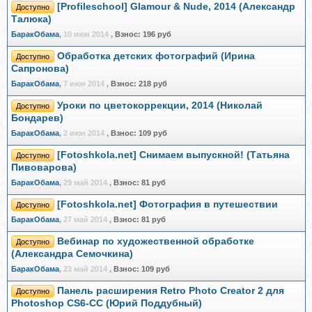
[Profileschool] Glamour & Nude, 2014 (Александр
Доступно
Талюка)
БаракОбама
,
10 июн 2014
,
Взнос:
196 руб
Обработка детских фотографий (Ирина
Доступно
Сапронова)
БаракОбама
,
7 июн 2014
,
Взнос:
218 руб
Уроки по цветокоррекции, 2014 (Николай
Доступно
Бондарев)
БаракОбама
,
2 июн 2014
,
Взнос:
109 руб
[Fotoshkola.net] Снимаем выпускной! (Татьяна
Доступно
Пивоварова)
БаракОбама
,
29 май 2014
,
Взнос:
81 руб
[Fotoshkola.net] Фотография в путешествии
Доступно
БаракОбама
,
27 май 2014
,
Взнос:
81 руб
Вебинар по художественной обработке
Доступно
(Александра Семочкина)
БаракОбама
,
23 май 2014
,
Взнос:
109 руб
Панель расширения Retro Photo Creator 2 для
Доступно
Photoshop CS6-СС (Юрий Поддубный)