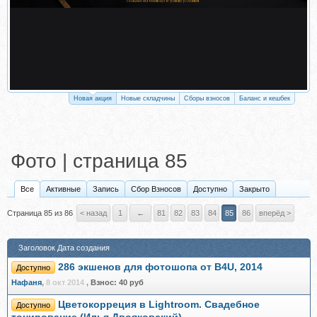
Новая акция
Новые складчины
Сборы взносов
Баланс и кешбек
Фото | страница 85
Все
Активные
Запись
Сбор Взносов
Доступно
Закрыто
Страница 85 из 86
< назад
1
←
81
82
83
84
85
86
вперёд >
Заголовок
Дата создания
286 экшенов для фотошопа от B4U, 2014
Доступно
Нафаня
,
8 окт 2014
,
Взнос:
40 руб
Цветокорреция в Lightroom. Свадебное
Доступно