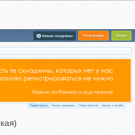
Регистрация
Войти
Новые складчины
Редкие курсы
Новые складчины
Сборы взносов
Баланс и кешбек
кая)