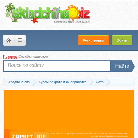
☰
Регистрация
Войти
Правила
Служба поддержки
Найти
Складчина биз
Курсы по фото и их обработке
Фото
Пресеты для фото
Скачать Крутейшие семейные пресеты. Journey (Lady T