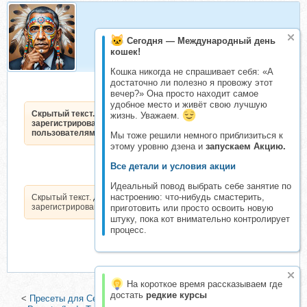
БаракОбама
Сегодня — Международный день
Организатор складчин
кошек!
Кошка никогда не спрашивает себя: «А
достаточно ли полезно я провожу этот
вечер?» Она просто находит самое
удобное место и живёт свою лучшую
Скрытый текст. Доступен только
жизнь. Уважаем.
зарегистрированным
пользователям.
Мы тоже решили немного приблизиться к
этому уровню дзена и
запускаем Акцию.
Все детали и условия акции
Идеальный повод выбрать себе занятие по
настроению: что-нибудь смастерить,
Скрытый текст. Доступен только
зарегистрированным пользователям.
приготовить или просто освоить новую
штуку, пока кот внимательно контролирует
процесс.
На короткое время рассказываем где
достать
редкие курсы
<
Пресеты для Семейных фотосессий. The Bohemian Lightroom