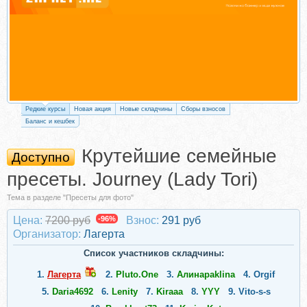
Редкие курсы
Новая акция
Новые складчины
Сборы взносов
Баланс и кешбек
Крутейшие семейные
Доступно
пресеты. Journey (Lady Tori)
Тема в разделе "Пресеты для фото"
Цена:
7200 руб
-96%
Взнос:
291 руб
Организатор:
Лагерта
Список участников складчины:
1.
Лагерта
2.
Pluto.One
3.
Алинаpaklina
4.
Orgif
5.
Daria4692
6.
Lenity
7.
Kiraaa
8.
YYY
9.
Vito-s-s