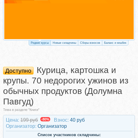
Редкие курсы
Новые складчины
Сборы взносов
Баланс и кешбек
Курица, картошка и
Доступно
крупы. 70 недорогих ужинов из
обычных продуктов (Долумна
Павгуд)
Тема в разделе "Книги"
Цена:
199 руб
-80%
Взнос:
40 руб
Организатор:
Организатор
Список участников складчины: