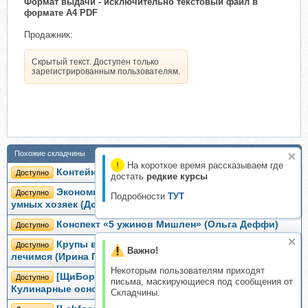
Формат выдачи - исключительно текстовый файл в
формате A4 PDF
Продажник:
Скрытый текст. Доступен только
зарегистрированным пользователям.
Похожие складчины
На короткое время рассказываем где
Контейнеры на работу (Долумна Павгуд)
Доступно
достать
редкие курсы
Экономное гурманство: вкусные рецепты для
Доступно
Подробности
ТУТ
умных хозяек (Долумна Павгуд)
Конспект «5 ужинов Мишлен» (Ольга Деффи)
Доступно
Крупы вкусные, целебные. Готовим, едим,
Доступно
Важно!
лечимся (Ирина Пигулевская)
Некоторым пользователям приходят
[ЩиБорщи] Идеальный ужин за 30 минут +
Доступно
письма, маскирующиеся под сообщения от
Кулинарные основы (Владимир Инжуватов)
Складчины.