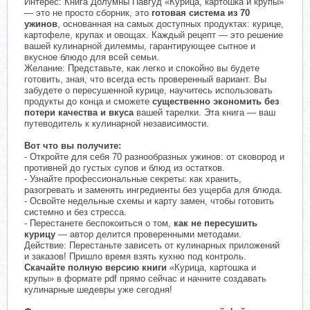
Интерес: Книга Долумны Павгуд «Курица, картошка и крупы»
— это не просто сборник, это
готовая система из 70
ужинов
, основанная на самых доступных продуктах: курице,
картофеле, крупах и овощах. Каждый рецепт — это решение
вашей кулинарной дилеммы, гарантирующее сытное и
вкусное блюдо для всей семьи.
Желание: Представьте, как легко и спокойно вы будете
готовить, зная, что всегда есть проверенный вариант. Вы
забудете о пересушенной курице, научитесь использовать
продукты до конца и сможете
существенно экономить без
потери качества и вкуса
вашей тарелки. Эта книга — ваш
путеводитель к кулинарной независимости.
Вот что вы получите:
- Откройте для себя 70 разнообразных ужинов: от сковород и
противней до густых супов и блюд из остатков.
- Узнайте профессиональные секреты: как хранить,
разогревать и заменять ингредиенты без ущерба для блюда.
- Освойте недельные схемы и карту замен, чтобы готовить
системно и без стресса.
- Перестанете беспокоиться о том,
как не пересушить
курицу
— автор делится проверенными методами.
Действие: Перестаньте зависеть от кулинарных приложений
и заказов! Пришло время взять кухню под контроль.
Скачайте полную версию книги
«Курица, картошка и
крупы» в формате pdf прямо сейчас и начните создавать
кулинарные шедевры уже сегодня!