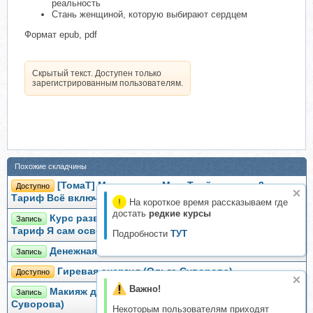
реальность
Стань женщиной, которую выбирают сердцем
Формат epub, pdf
Скрытый текст. Доступен только
зарегистрированным пользователям.
Похожие складчины
[ТомаТ] Мессенджер Max. Твой канал за 3 дня.
Доступно
Тариф Всё включено (Тома Суворова)
На короткое время рассказываем где
достать
редкие курсы
Курс развития памяти Твой мозг - Твоя сила.
Запись
Тариф Я сам освою базу (Виктория Серебренникова)
Подробности
ТУТ
Денежная сила. Интенсив (Вера Суворова)
Запись
Гиревая энергия (Ольга Суворова)
Доступно
Важно!
Макияж для себя. Тариф Полноценный (Екатерина
Запись
Суворова)
Некоторым пользователям приходят