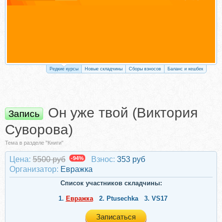
Редкие курсы
Новые складчины
Сборы взносов
Баланс и кешбек
Он уже твой (Виктория
Запись
Суворова)
Тема в разделе "Книги"
Цена:
5500 руб
-94%
Взнос:
353 руб
Организатор:
Евражкa
Список участников складчины:
1.
Евражкa
2.
Ptusechka
3.
VS17
Записаться