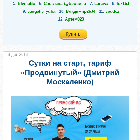
5.
ElvinaBo
6.
Светлана Дубровина
7.
Laraiva
8.
lex163
9.
vangeliy_yulia
10.
Владимир2634
11.
zeddez
12.
Артем023
Купить
8 дек 2018
Сутки на старт, тариф
«Продвинутый» (Дмитрий
Москаленко)