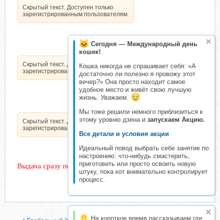
Скрытый текст. Доступен только
зарегистрированным пользователям.
Сегодня — Международный день
кошек!
Скрытый текст. Доступен только
Кошка никогда не спрашивает себя: «А
зарегистрированным пользователям.
достаточно ли полезно я провожу этот
вечер?» Она просто находит самое
удобное место и живёт свою лучшую
жизнь. Уважаем.
Мы тоже решили немного приблизиться к
этому уровню дзена и
запускаем Акцию.
Скрытый текст. Доступен только
зарегистрированным пользователям.
Все детали и условия акции
Идеальный повод выбрать себе занятие по
настроению: что-нибудь смастерить,
приготовить или просто освоить новую
Выдача сразу после подтверждения оплаты
штуку, пока кот внимательно контролирует
процесс.
На короткое время рассказываем где