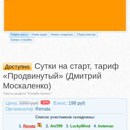
Редкие курсы
Новая акция
Новые складчины
Сборы взносов
Баланс и кешбек
Сутки на старт, тариф
Доступно
«Продвинутый» (Дмитрий
Москаленко)
Тема в разделе "Онлайн-бизнес"
Цена:
5990 руб
-97%
Взнос:
198 руб
Организатор:
Renata
Список участников складчины:
1.
Renata
2.
Ani599
3.
LuckyWind
4.
koteman