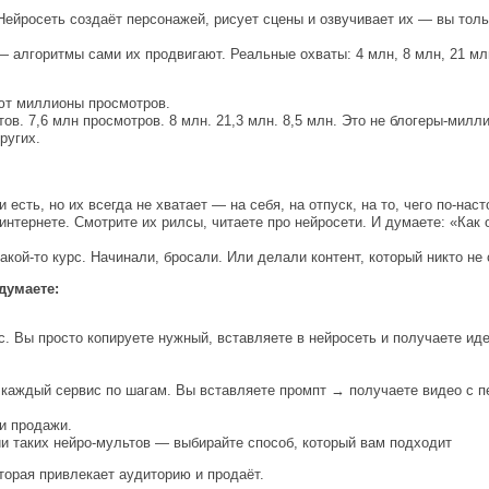
Нейросеть создаёт персонажей, рисует сцены и озвучивает их — вы тол
 алгоритмы сами их продвигают. Реальные охваты: 4 млн, 8 млн, 21 мл
ют миллионы просмотров.
в. 7,6 млн просмотров. 8 млн. 21,3 млн. 8,5 млн. Это не блогеры-мил
ругих.
и есть, но их всегда не хватает — на себя, на отпуск, на то, чего по-на
интернете. Смотрите их рилсы, читаете про нейросети. И думаете: «Как 
кой-то курс. Начинали, бросали. Или делали контент, который никто не 
думаете:
с. Вы просто копируете нужный, вставляете в нейросеть и получаете ид
у каждый сервис по шагам. Вы вставляете промпт → получаете видео с п
и продажи.
и таких нейро-мультов — выбирайте способ, который вам подходит
оторая привлекает аудиторию и продаёт.