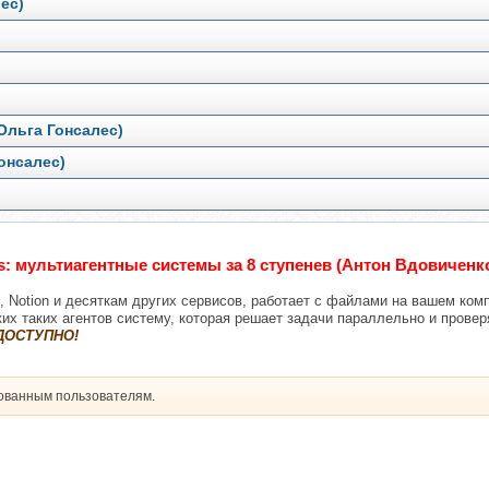
ес)
Ольга Гонсалес)
онсалес)
cs: мультиагентные системы за 8 ступенев (Антон Вдовиченк
k, Notion и десяткам других сервисов, работает с файлами на вашем ком
ких таких агентов систему, которая решает задачи параллельно и провер
 ДОСТУПНО!
рованным пользователям.