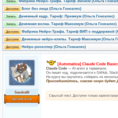
Фабрика Нейро-Трафа. Тариф Эконом (Ольга Гонсал
Запись
Блог без лица (Ольга Гонсалес)
Доступно
Денежный кадр. Тариф: Премиум (Ольга Гонсалес)
Запись
Денежная волна. Тариф Максимум (Ольга Гонсалес)
Запись
Фабрика Нейро-Трафа. Тариф ВИП с поддержкой (
Доступно
Денежные нейро-клипы. Тариф Максимум (Ольга Г
Доступно
Нейро-реселлер (Ольга Гонсалес)
Доступно
[Automatica] Claude Code Basi
Claude Code
— AI-агент в терминале.
Он пишет код, подключается к GitHub, Slac
На курсе вы научитесь собирать из несколь
Присоединяйтесь, совсем скоро будет
SandraW
Скрытый текст. Доступен только зарегистри