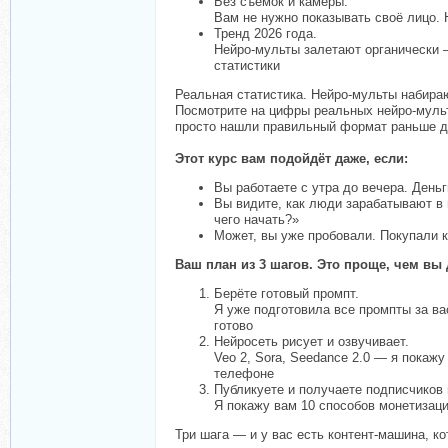
Без съёмок и камеры.
Вам не нужно показывать своё лицо. 
Тренд 2026 года.
Нейро-мульты залетают органически —
статистики
Реальная статистика. Нейро-мульты набира
Посмотрите на цифры реальных нейро-мульто
просто нашли правильный формат раньше д
Этот курс вам подойдёт даже, если:
Вы работаете с утра до вечера. Деньг
Вы видите, как люди зарабатывают в 
чего начать?»
Может, вы уже пробовали. Покупали ка
Ваш план из 3 шагов. Это проще, чем вы 
Берёте готовый промпт.
Я уже подготовила все промпты за ва
готово
Нейросеть рисует и озвучивает.
Veo 2, Sora, Seedance 2.0 — я покаж
телефоне
Публикуете и получаете подписчиков 
Я покажу вам 10 способов монетизаци
Три шага — и у вас есть контент-машина, к