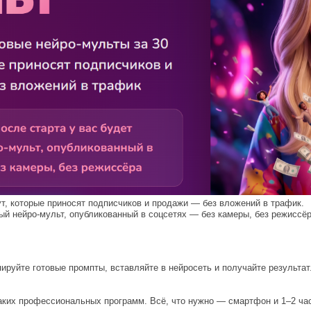
т, которые приносят подписчиков и продажи — без вложений в трафик.
вый нейро-мульт, опубликованный в соцсетях — без камеры, без режиссёр
пируйте готовые промпты, вставляйте в нейросеть и получайте результат
каких профессиональных программ. Всё, что нужно — смартфон и 1–2 ча