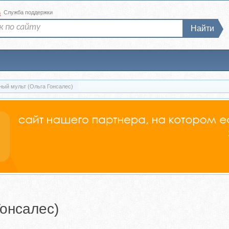
а
Служба поддержки
Найти
ный мульт (Ольга Гонсалес)
Гонсалес)