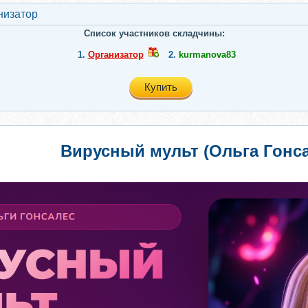
низатор
Список участников складчины:
1.
Организатор
2.
kurmanova83
Купить
Вирусный мульт (Ольга Гонса