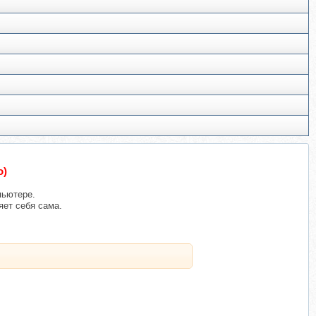
о)
пьютере.
яет себя сама.