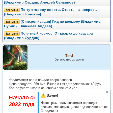
(Владимир Сурдин, Алексей Сельянов)
По ту сторону смерти. Ответы на вопросы
Доступно
(Владимир Головин)
[Синхронизация] Гид по космосу (Владимир
Доступно
Сурдин, Вячеслав Авдеев)
Понятный космос. От кварка до квазара
Доступно
(Владимир Сурдин)
Tinel
Организатор складчин
Уведомляем вас о начале сбора взносов.
Цена продукта: 269 руб. Взнос с каждого участника: 42 руб.
Кол-во участников в основном списке: 2 чел.
Важно!
Начало сбора взносов 29 Апрель
Некоторым пользователям приходят
2022 года
письма, маскирующиеся под сообщения от
Складчины.