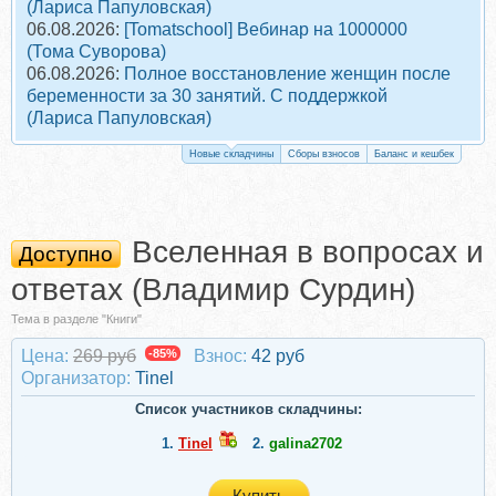
(Лариса Папуловская)
06.08.2026:
[Tomatschool] Вебинар на 1000000
(Тома Суворова)
06.08.2026:
Полное восстановление женщин после
беременности за 30 занятий. С поддержкой
(Лариса Папуловская)
Новые складчины
Сборы взносов
Баланс и кешбек
Вселенная в вопросах и
Доступно
ответах (Владимир Сурдин)
Тема в разделе "Книги"
Цена:
269 руб
-85%
Взнос:
42 руб
Организатор:
Tinel
Список участников складчины:
1.
Tinel
2.
galina2702
Купить