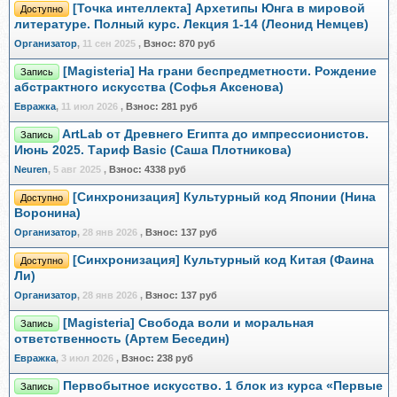
[Точка интеллекта] Архетипы Юнга в мировой
Доступно
литературе. Полный курс. Лекция 1-14 (Леонид Немцев)
Организатор
,
11 сен 2025
,
Взнос:
870 руб
[Magisteria] На грани беспредметности. Рождение
Запись
абстрактного искусства (Софья Аксенова)
Евражкa
,
11 июл 2026
,
Взнос:
281 руб
ArtLab от Древнего Египта до импрессионистов.
Запись
Июнь 2025. Тариф Basic (Саша Плотникова)
Neuren
,
5 авг 2025
,
Взнос:
4338 руб
[Синхронизация] Культурный код Японии (Нина
Доступно
Воронина)
Организатор
,
28 янв 2026
,
Взнос:
137 руб
[Синхронизация] Культурный код Китая (Фаина
Доступно
Ли)
Организатор
,
28 янв 2026
,
Взнос:
137 руб
[Magisteria] Свобода воли и моральная
Запись
ответственность (Артем Беседин)
Евражкa
,
3 июл 2026
,
Взнос:
238 руб
Первобытное искусство. 1 блок из курса «Первые
Запись