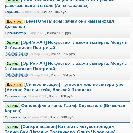
[Nuta] Религия Греции и Рима, о которой не
Запись
рассказывали в школе (Анна Карасева)
Евражкa
,
25 июл 2026
,
Взнос:
405 руб
[Level One] Мифы: зачем они нам (Михаил
Доступно
Дьяконов)
Организатор
,
9 апр 2025
,
Взнос:
195 руб
[Op-Pop-Art] Искусство глазами эксперта. Модуль
Запись
2 (Анастасия Постригай)
Ⓚⓐⓡⓐⓟⓤⓩ
,
29 мар 2024
,
Взнос:
696 руб
[Op-Pop-Art] Искусство глазами эксперта. Модуль
Запись
1 (Анастасия Постригай)
Ⓚⓐⓡⓐⓟⓤⓩ
,
29 мар 2024
,
Взнос:
684 руб
[Синхронизация] Путеводитель по литературе
Доступно
(Михаил Эдельштейн, Алексей Яковлев)
Организатор
,
31 янв 2023
,
Взнос:
100 руб
Философия и кино. Тариф Слушатель (Вячеслав
Запись
Корнев)
Организатор
,
20 июл 2026
,
Взнос:
989 руб
[Синхронизация] Как стать искусствоведом.
Запись
Тариф Сам (Наталья Вострикова, Ольга Чуворкина)