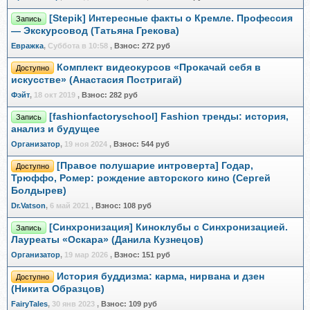
[Stepik] Интересные факты о Кремле. Профессия
Запись
— Экскурсовод (Татьяна Грекова)
Евражкa
,
Суббота в 10:58
,
Взнос:
272 руб
Комплект видеокурсов «Прокачай себя в
Доступно
искусстве» (Анастасия Постригай)
Фэйт
,
18 окт 2019
,
Взнос:
282 руб
[fashionfactoryschool] Fashion тренды: история,
Запись
анализ и будущее
Организатор
,
19 ноя 2024
,
Взнос:
544 руб
[Правое полушарие интроверта] Годар,
Доступно
Трюффо, Ромер: рождение авторского кино (Сергей
Болдырев)
Dr.Vatson
,
6 май 2021
,
Взнос:
108 руб
[Синхронизация] Киноклубы с Синхронизацией.
Запись
Лауреаты «Оскара» (Данила Кузнецов)
Организатор
,
19 мар 2026
,
Взнос:
151 руб
История буддизма: карма, нирвана и дзен
Доступно
(Никита Образцов)
FairyTales
,
30 янв 2023
,
Взнос:
109 руб