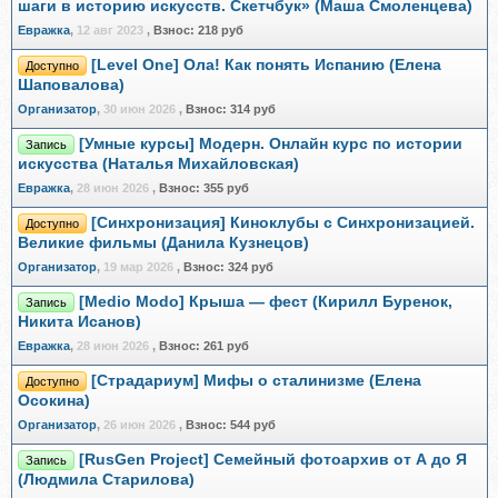
шаги в историю искусств. Скетчбук» (Маша Смоленцева)
Евражкa
,
12 авг 2023
,
Взнос:
218 руб
[Level One] Ола! Как понять Испанию (Елена
Доступно
Шаповалова)
Организатор
,
30 июн 2026
,
Взнос:
314 руб
[Умные курсы] Модерн. Онлайн курс по истории
Запись
искусства (Наталья Михайловская)
Евражкa
,
28 июн 2026
,
Взнос:
355 руб
[Синхронизация] Киноклубы с Синхронизацией.
Доступно
Великие фильмы (Данила Кузнецов)
Организатор
,
19 мар 2026
,
Взнос:
324 руб
[Medio Modo] Крыша — фест (Кирилл Буренок,
Запись
Никита Исанов)
Евражкa
,
28 июн 2026
,
Взнос:
261 руб
[Страдариум] Мифы о сталинизме (Елена
Доступно
Осокина)
Организатор
,
26 июн 2026
,
Взнос:
544 руб
[RusGen Project] Семейный фотоархив от А до Я
Запись
(Людмила Старилова)