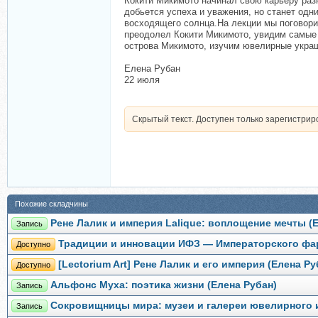
Кокити Микимото начинал свою карьеру раз
добьется успеха и уважения, но станет од
восходящего солнца.На лекции мы поговори
преодолел Кокити Микимото, увидим самые
острова Микимото, изучим ювелирные украш
Елена Рубан
22 июля
Скрытый текст. Доступен только зарегистри
Похожие складчины
Рене Лалик и империя Lalique: воплощение мечты (
Запись
Традиции и инновации ИФЗ — Императорского фар
Доступно
[Lectorium Art] Рене Лалик и его империя (Елена Ру
Доступно
Альфонс Муха: поэтика жизни (Елена Рубан)
Запись
Сокровищницы мира: музеи и галереи ювелирного и
Запись