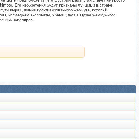
не мог и предположить, что шустрый мальчуган станет не просто
imoto. Его изобретения будут признаны лучшими в стране
 пути выращивания культивированного жемчуга, который
гом, исследуем экспонаты, хранящиеся в музее жемчужного
еменных ювелиров.