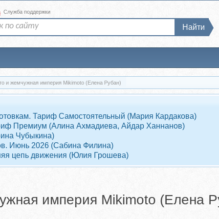
а
Служба поддержки
Найти
о и жемчужная империя Mikimoto (Елена Рубан)
отовкам. Тариф Самостоятельный (Мария Кардакова)
Тариф Премиум (Алина Ахмадиева, Айдар Ханнанов)
рина Чубыкина)
ов. Июнь 2026 (Сабина Филина)
няя цепь движения (Юлия Грошева)
ужная империя Mikimoto (Елена Р