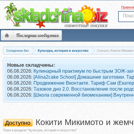
Правил
Последние сообщения
Складчина биз
Культура, история и искусство
Скачать Кокити Микимот
Новые складчины:
06.08.2026:
Кулинарный практикум по быстрым ЗОЖ-заг
06.08.2026:
[Alina2cake School] Домашние заготовки. 
06.08.2026:
Продвижение Вконтакте. Тариф Сам (Екате
06.08.2026:
Тазовое дно 2.0. Восстановление после род
06.08.2026:
[Школа современной биомеханики] Внутрен
Кокити Микимото и жемч
Доступно
Тема в разделе "Культура, история и искусство"