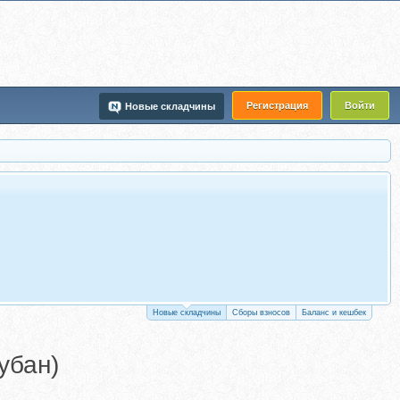
Регистрация
Войти
Новые складчины
Новые складчины
Сборы взносов
Баланс и кешбек
убан)