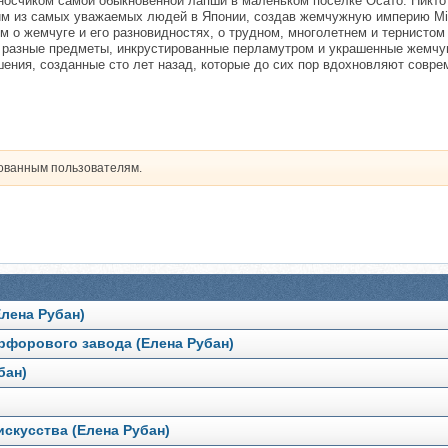
носчиком самой обыкновенной лапши в маленьком поселке Осато. Никто 
ним из самых уважаемых людей в Японии, создав жемчужную империю Mik
м о жемчуге и его разновидностях, о трудном, многолетнем и тернистом
 разные предметы, инкрустированные перламутром и украшенные жемчу
ения, созданные сто лет назад, которые до сих пор вдохновляют совр
рованным пользователям.
Елена Рубан)
форового завода (Елена Рубан)
бан)
скусства (Елена Рубан)