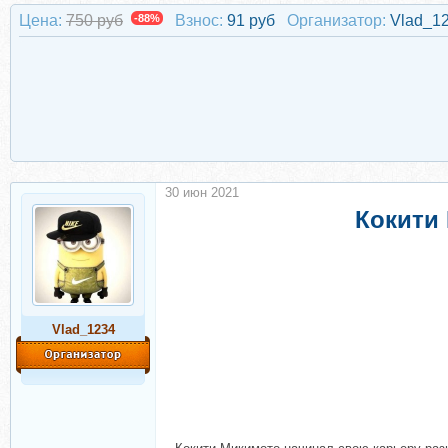
Цена:
750 руб
-88%
Взнос:
91 руб
Организатор:
Vlad_1
30 июн 2021
Кокити
Vlad_1234