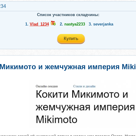
234
Список участников складчины:
1.
Vlad_1234
2.
nastya2233
3.
severjanka
Купить
 Микимото и жемчужная империя Miki