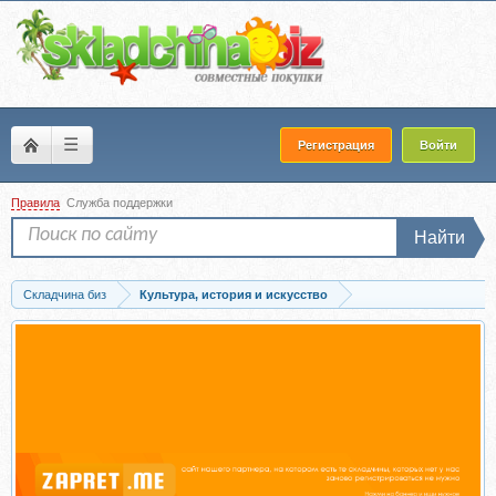
☰
Регистрация
Войти
Правила
Служба поддержки
Найти
Складчина биз
Культура, история и искусство
Скачать [Правое полушарие интроверта] Как ходить на выставки (Алёна Репина)