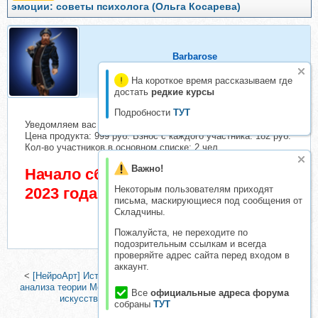
эмоции: советы психолога (Ольга Косарева)
Barbarose
Активный складчик
На короткое время рассказываем где
достать
редкие курсы
Подробности
ТУТ
Уведомляем вас о начале сбора взносов.
Цена продукта: 999 руб. Взнос с каждого участника: 182 руб.
Кол-во участников в основном списке: 2 чел.
Важно!
Начало сбора взносов 13 Апрель
Некоторым пользователям приходят
2023 года
письма, маскирующиеся под сообщения от
Складчины.
Пожалуйста, не переходите по
подозрительным ссылкам и всегда
проверяйте адрес сайта перед входом в
аккаунт.
<
[НейроАрт] История искусства в контексте парадигмального
анализа теории МетаМодерн (Эрика Робертс)
|
Загадки русского
Все
официальные адреса форума
искусства. Тариф Все лекции (Мария Швец)
>
собраны
ТУТ