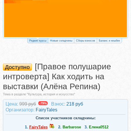
Редкие курсы
Новые складчины
Сборы взносов
Баланс и кешбек
[Правое полушарие
Доступно
интроверта] Как ходить на
выставки (Алёна Репина)
Тема в разделе "Культура, история и искусство"
Цена:
999 руб
-79%
Взнос:
218 руб
Организатор:
FairyTales
Список участников складчины:
1.
FairyTales
2.
Barbarose
3.
Елена0512